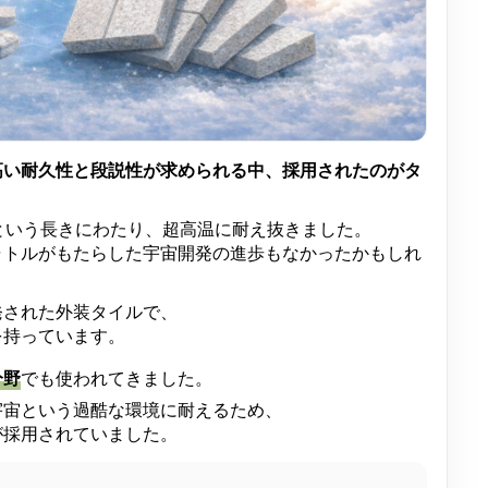
よくあるご質
みなさまから多く寄せら
お問い合わせ
高い耐久性と段説性が求められる中、採用されたのがタ
どんなことでも、お気軽
という長きにわたり、超高温に耐え抜きました。
ャトルがもたらした宇宙開発の進歩もなかったかもしれ
プライバシー
発された外装タイルで、
を持っています。
分野
でも使われてきました。
宇宙という過酷な環境に耐えるため、
が採用されていました。