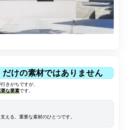
展示場
不動産情報
建築実例
」だけの素材ではありません
チケンホームが手がけた
が行きがちですが、
ラインナップ
重要な要素
です。
自由設計でご提案するチ
提案します。
を支える、重要な素材のひとつです。
家づくりコラ