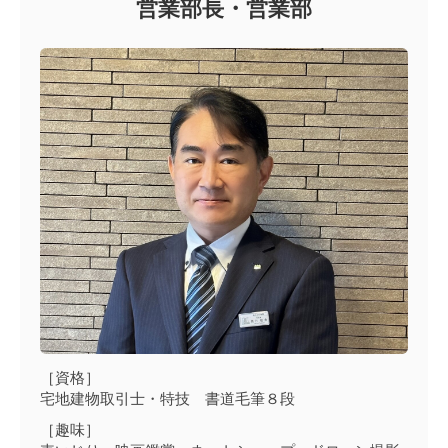
営業部長・営業部
［資格］
宅地建物取引士・特技 書道毛筆８段
［趣味］