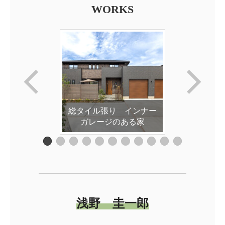
WORKS
総タイル張り インナー
ガレージのある家
浅野 圭一郎