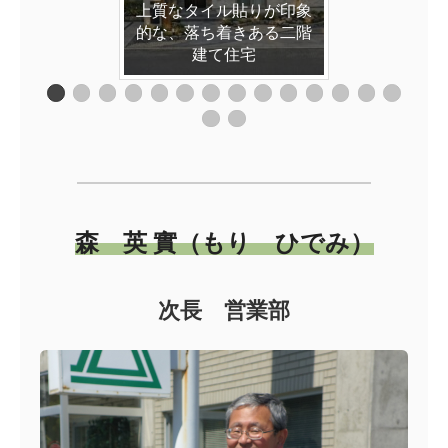
る、モダンな二階建て住
モダンデザインロフト付
ガルバリウムの平屋スタ
総タイル貼りのサンルー
広いバルコニーのタイル
ブリティッシュスタイル
モノトーン・シンプルモ
タイル貼りのシンプルモ
上質なタイル貼りが印象
総タイル張りの家美馬市
カジュアルデザインな家
屋上庭園のある住まい
ロフトのある平屋生活
２×6シンプルモダン
小屋裏収納付き平屋
総タイル貼りの邸宅
ムのある住まい
張りの家
ダンな家
ダンな家
き平屋
イル
な家
宅
的な、落ち着きある二階
建て住宅
森 英 實（もり ひでみ）
次長 営業部