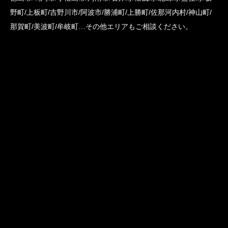
野町/上板町/吉野川市/阿波市/勝浦町/上勝町/佐那河内村/神山町/
那賀町/美波町/牟岐町…その他エリアもご相談ください。