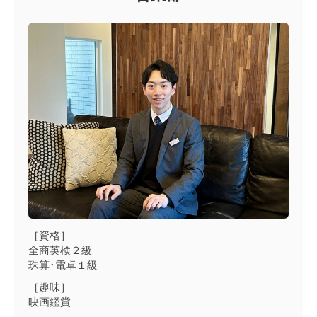
［資格］
全商英検２級
珠算･電卓１級
［趣味］
映画鑑賞