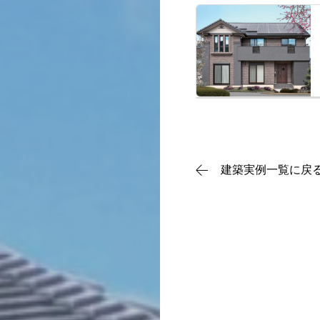
TOP
CHIKEN QUA
チケンホームの住まいづ
イベント情報
建築実例一覧に戻
展示場
不動産情報