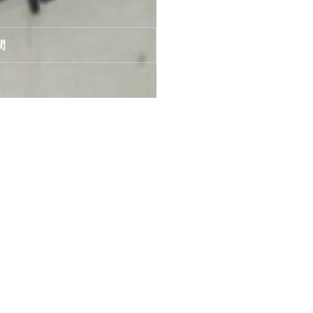
間
建築実例
い
タイルの質感が際立つ、シンプル
モダンな住まい
藍住町 二階建て