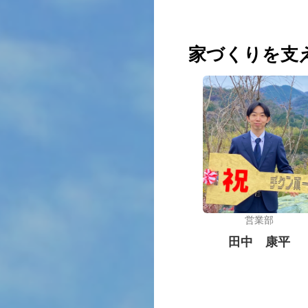
家づくりを支
営業部
田中 康平