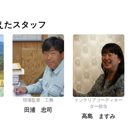
えたスタッフ
現場監督 工務
インテリアコーディネー
ター担当
田浦 忠司
高島 ますみ