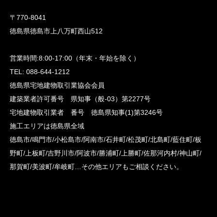
〒770-8041
徳島県徳島市上八万町西山512
営業時間:8:00-17:00（年末・年始を除く）
TEL: 088-644-1212
徳島県宅地建物取引業協会会員
建築業者許可番号 県知事（般-03）第2277号
宅地建物取引業者 番号 徳島県知事(1)第3246号
施工エリアは徳島県全域
徳島市/鳴門市/小松島市/阿南市/石井町/松茂町/北島町/藍住町/板
野町/上板町/吉野川市/阿波市/勝浦町/上勝町/佐那河内村/神山町/
那賀町/美波町/牟岐町…その他エリアもご相談ください。