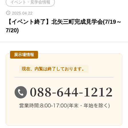
イベント・見学会情報
不動産情報
2025.04.22
【イベント終了】北矢三町完成見学会(7/19～
建築実例
7/20)
チケンホームが手がけた実例から学ぶ家づくり
ラインナップ
展示場情報
自由設計でご提案するチケンホームの住宅。 ひとクラス上の「満足」をご提案します。
現在、内覧は終了しております。
家づくりコラム
徳島・香川で後悔しない家づくりのヒントをお届けします
チケンホームのGXへの取り組みについ
て
会社案内