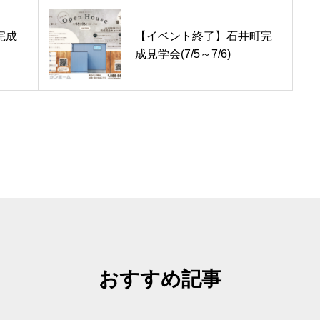
チケンホームが手がけた
完成
【イベント終了】石井町完
ラインナップ
成見学会(7/5～7/6)
自由設計でご提案するチ
提案します。
家づくりコラ
徳島・香川で後悔しない
チケンホーム
おすすめ記事
会社案内