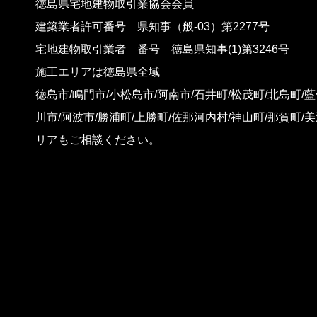
徳島県宅地建物取引業協会会員
建築業者許可番号 県知事（般-03）第2277号
宅地建物取引業者 番号 徳島県知事(1)第3246号
施工エリアは徳島県全域
徳島市/鳴門市/小松島市/阿南市/石井町/松茂町/北島町/藍
川市/阿波市/勝浦町/上勝町/佐那河内村/神山町/那賀町/
リアもご相談ください。