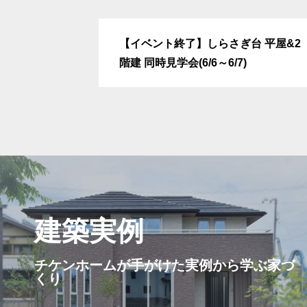
【イベント終了】しらさぎ台 平屋&2
階建 同時見学会(6/6～6/7)
建築実例
チケンホームが手がけた実例から学ぶ家づ
くり