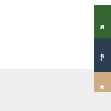
実例から学ぶ家づくり
ケンホームの住宅。 ひとクラス上の「満足」をご
ム
問合わせ
家づくりのヒントをお届けします
のGXへの取り組みについて