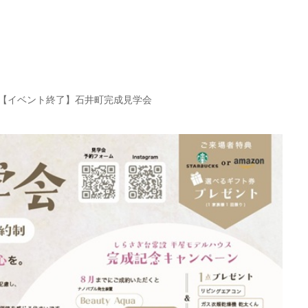
【イベント終了】石井町完成見学会
【イベント終了】しらさぎ台 平屋&2階建
同時見学会(6/6～6/7)