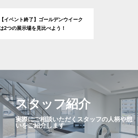
【イベント終了】ゴールデンウイーク
【イベント終
は2つの展示場を見比べよう！
2日間限定特
問
れるご質問をまとめました。
スタッフ紹介
にご相談ください
実際にご相談いただくスタッフの人柄や想
いをご紹介します