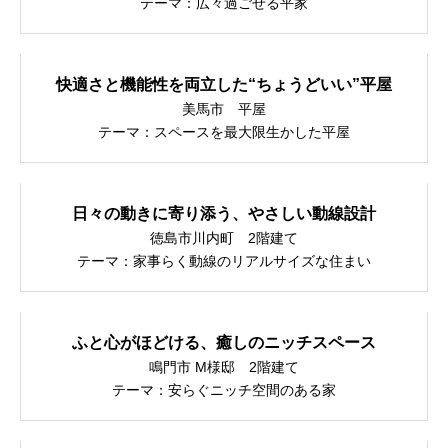
テーマ：広々過ごせる平家
不動産情報
快適さと機能性を両立した“ちょうどいい”平屋
建築実例
美馬市 平屋
チケンホームが手がけた実例から学ぶ家づくり
テーマ：スペースを最大限生かした平屋
ラインナップ
自由設計でご提案するチケンホームの住宅。 ひとクラス上の「満足」をご提案します。
日々の動きに寄り添う、やさしい動線設計
徳島市川内町 2階建て
テーマ：家事らく動線のリアルサイズな住まい
家づくりコラム
徳島・香川で後悔しない家づくりのヒントをお届けします
ふと心がほどける、癒しのニッチスペース
チケンホームのGXへの取り組みについ
て
鳴門市 M様邸 2階建て
テーマ：安らぐニッチ空間のある家
会社案内