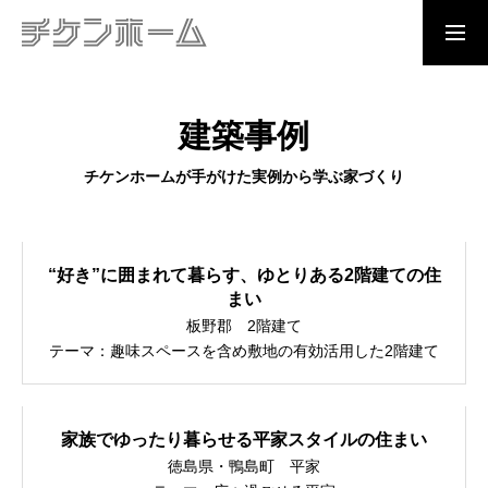
資料請求
問合わせ
見学予約
建築事例
TOP
チケンホームが手がけた実例から学ぶ家づくり
CHIKEN QUALITY
“好き”に囲まれて暮らす、ゆとりある2階建ての住
チケンホームの住まいづくり
まい
板野郡 2階建て
イベント情報
テーマ：趣味スペースを含め敷地の有効活用した2階建て
展示場
家族でゆったり暮らせる平家スタイルの住まい
徳島県・鴨島町 平家