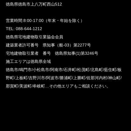
徳島県徳島市上八万町西山512
営業時間:8:00-17:00（年末・年始を除く）
TEL: 088-644-1212
徳島県宅地建物取引業協会会員
建築業者許可番号 県知事（般-03）第2277号
宅地建物取引業者 番号 徳島県知事(1)第3246号
施工エリアは徳島県全域
徳島市/鳴門市/小松島市/阿南市/石井町/松茂町/北島町/藍住町/板
野町/上板町/吉野川市/阿波市/勝浦町/上勝町/佐那河内村/神山町/
那賀町/美波町/牟岐町…その他エリアもご相談ください。